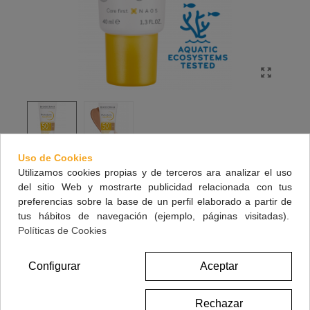
Uso de Cookies
Utilizamos cookies propias y de terceros ara analizar el uso
BIODERMA PHOTODERM AQUAFLUIDO
del sitio Web y mostrarte publicidad relacionada con tus
DORADO SPF50+ 40ML
preferencias sobre la base de un perfil elaborado a partir de
tus hábitos de navegación (ejemplo, páginas visitadas).
Aquafluide tono dorado SPF 50+: Textura ligera como el agua, toque seco y
Políticas de Cookies
con color dorado.
Configurar
Aceptar
14,50 €
(impuestos inc.)
Rechazar
Referencia:
174165