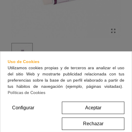
Uso de Cookies
Utilizamos cookies propias y de terceros ara analizar el uso
del sitio Web y mostrarte publicidad relacionada con tus
XHEKPON CREMA CUIDADO FACIAL
preferencias sobre la base de un perfil elaborado a partir de
CUELLO Y ESCOTE 40 ML
tus hábitos de navegación (ejemplo, páginas visitadas).
Políticas de Cookies
10,95 €
(impuestos inc.)
Configurar
Aceptar
Referencia:
241000
Rechazar
Marca:
VECTEM