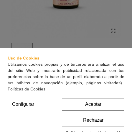
Uso de Cookies
Utilizamos cookies propias y de terceros ara analizar el uso
del sitio Web y mostrarte publicidad relacionada con tus
WELEDA ACEITE MASAJE PERINEAL 50 ML
preferencias sobre la base de un perfil elaborado a partir de
tus hábitos de navegación (ejemplo, páginas visitadas).
Políticas de Cookies
12,95 €
(impuestos inc.)
Configurar
Aceptar
Referencia:
156121
Rechazar
Marca:
WELEDA
A Lista De Deseos