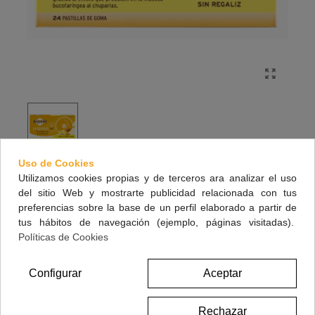
Uso de Cookies
JUANOLA PROPOLIS PASTILLAS LIMON
Utilizamos cookies propias y de terceros ara analizar el uso
del sitio Web y mostrarte publicidad relacionada con tus
MIEL 24 PASTILLAS
preferencias sobre la base de un perfil elaborado a partir de
Pastillas Juanola Própolis
tus hábitos de navegación (ejemplo, páginas visitadas).
Políticas de Cookies
limón y miel
Configurar
Aceptar
5,95 €
(impuestos inc.)
Rechazar