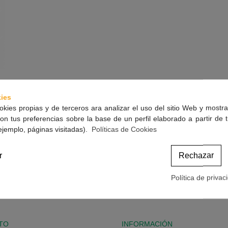
ies
okies propias y de terceros ara analizar el uso del sitio Web y mostra
on tus preferencias sobre la base de un perfil elaborado a partir de 
ejemplo, páginas visitadas).
Políticas de Cookies
r
Rechazar
s. * Hidrata y suaviza la mucosa nasal cuando está seca o irritada. * Diluye y abla
Política de privac
TO
INFORMACIÓN