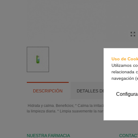
Uso de Cook
Utilizamos co
relacionada c
navegación (
DESCRIPCIÓN
DETALLES DEL PRODUCTO
Configura
Hidrata y calma. Beneficios; * Calma la irritación de fosas nasale
la limpieza diaria. * Limpia suavemente la nariz congestionada.
NUESTRA FARMACIA
CONTAC