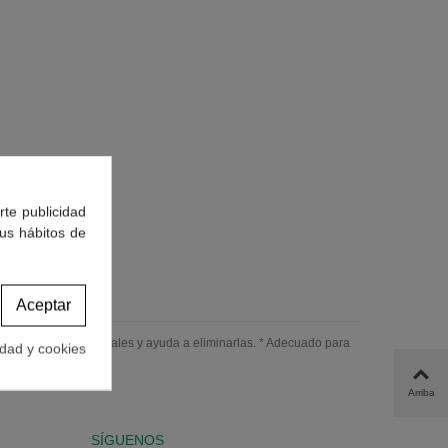
rte publicidad
tus hábitos de
Aceptar
nda la secreciones nasales y ayuda a eliminarlas. * Adecuado para
idad y cookies
Arriba
SÍGUENOS