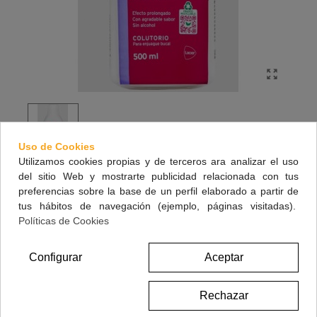
Uso de Cookies
Utilizamos cookies propias y de terceros ara analizar el uso
del sitio Web y mostrarte publicidad relacionada con tus
LACER COLUTORIO CLORHEXIDINA 500 ML
preferencias sobre la base de un perfil elaborado a partir de
tus hábitos de navegación (ejemplo, páginas visitadas).
Coadyuvante en el tratamiento de la gingivitis y periodontitis.
Políticas de Cookies
12,90 €
(impuestos inc.)
Configurar
Aceptar
Referencia:
385666
Rechazar
Marca:
LACER