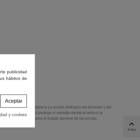
rte publicidad
tus hábitos de
Aceptar
jidos gingivales. Antiplaca La acción sinérgica del triclosán y del
cionalmente, el xilitol protege el esmalte dental al reducir la
idad y cookies
oceso congestivo y mejora el estado general de las encías
. Marca: GINGI LACER
Arriba