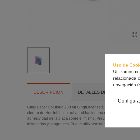
Uso de Cook
Utilizamos co
relacionada c
navegación (
DESCRIPCIÓN
DETALLES DEL PRODUCTO
Configura
Gingi Lacer Colutorio 200 Ml GingiLacer está desarrollado para red
cloruro de zinc inhibe la actividad bacteriana de forma prolongada, 
adhesividad de la placa sobre el mismo. Previene el sangrado ging
inflamadas y sangrantes. Puede utilizarse de forma continuada como