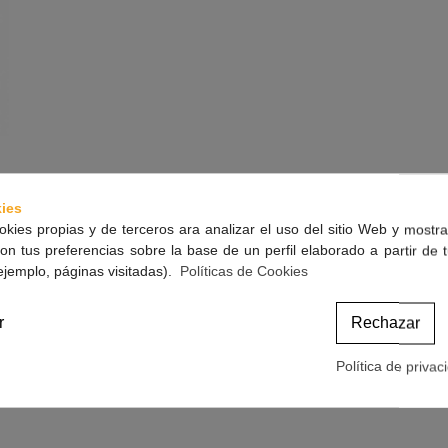
ies
okies propias y de terceros ara analizar el uso del sitio Web y mostra
on tus preferencias sobre la base de un perfil elaborado a partir de 
ejemplo, páginas visitadas).
Políticas de Cookies
r
Rechazar
ucir la formación de placa, restableciendo al mismo tiempo el buen estado de los te
reduciendo la formación de placa dental, principal factor causante de gingivitis. Adi
Política de privac
ival. La capacidad astringente del zinc reduce el sangrado gingival, atenúa el pr
 higiene habitual, ya que no irrita las encías ni modifica el color de los dientes