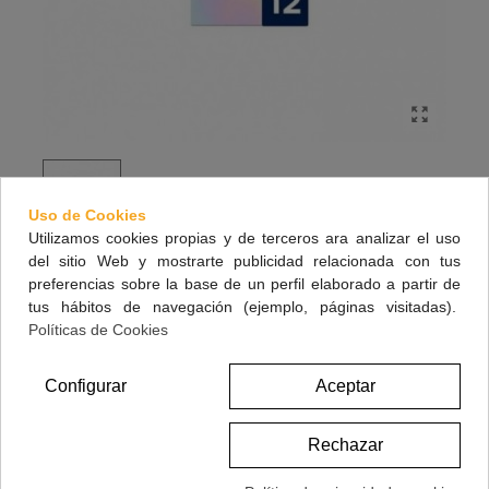
Uso de Cookies
Utilizamos cookies propias y de terceros ara analizar el uso
del sitio Web y mostrarte publicidad relacionada con tus
DUREX INVISIBLE 12 PRESERVATIVOS
preferencias sobre la base de un perfil elaborado a partir de
tus hábitos de navegación (ejemplo, páginas visitadas).
Políticas de Cookies
14,95 €
(impuestos inc.)
Configurar
Aceptar
Referencia:
178140
Rechazar
Marca:
DUREX
A Lista De Deseos