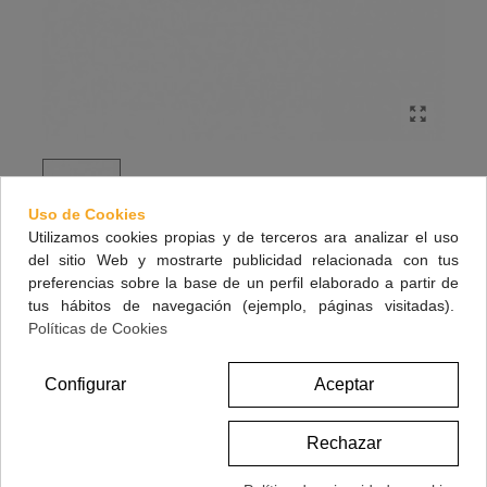
Uso de Cookies
Utilizamos cookies propias y de terceros ara analizar el uso
del sitio Web y mostrarte publicidad relacionada con tus
DE MEMORY SENIOR 30 CAPSULAS
preferencias sobre la base de un perfil elaborado a partir de
tus hábitos de navegación (ejemplo, páginas visitadas).
Políticas de Cookies
22,50 €
(impuestos inc.)
Configurar
Aceptar
Referencia:
174389
Rechazar
Marca:
IONFARMA
A Lista De Deseos