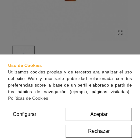
Uso de Cookies
Utilizamos cookies propias y de terceros ara analizar el uso
del sitio Web y mostrarte publicidad relacionada con tus
AVENE SPF 50+ SPRAY MUY ALTA
preferencias sobre la base de un perfil elaborado a partir de
PROTECCION 200 ML
tus hábitos de navegación (ejemplo, páginas visitadas).
Políticas de Cookies
23,95 €
(impuestos inc.)
Configurar
Aceptar
Referencia:
198044
Rechazar
Marca:
AVENE