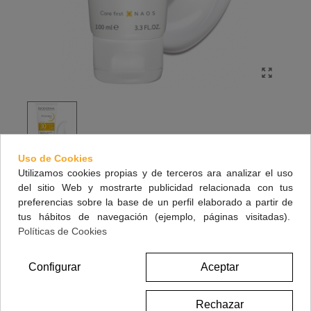
Uso de Cookies
Utilizamos cookies propias y de terceros ara analizar el uso
BIODERMA PHOTODERM LEB SPF30+
del sitio Web y mostrarte publicidad relacionada con tus
ALERGIA SOLAR 100 ML
preferencias sobre la base de un perfil elaborado a partir de
tus hábitos de navegación (ejemplo, páginas visitadas).
Cuidado dermatológico de la erupción polimorfa lumínica. Previene las
Políticas de Cookies
reacciones cutáneas.
Configurar
Aceptar
18,90 €
(impuestos inc.)
Rechazar
Referencia:
166646