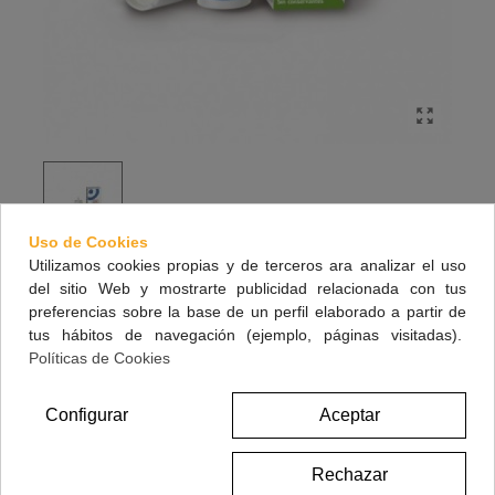
Uso de Cookies
Utilizamos cookies propias y de terceros ara analizar el uso
HYABAK 0.15% SOLUCION HIDRATANTE
del sitio Web y mostrarte publicidad relacionada con tus
LENTES DE CONTA 10 ML
preferencias sobre la base de un perfil elaborado a partir de
tus hábitos de navegación (ejemplo, páginas visitadas).
Solución hidratante para lentes de contacto
Políticas de Cookies
12,90 €
Configurar
Aceptar
(impuestos inc.)
Rechazar
Referencia:
399774