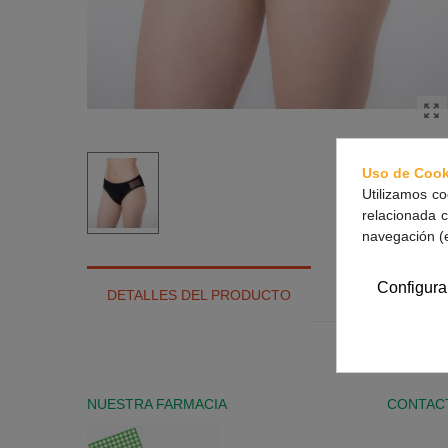
Uso de Cook
Utilizamos co
relacionada c
navegación (
Configura
DETALLES DEL PRODUCTO
NUESTRA FARMACIA
CONTAC