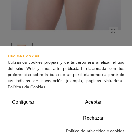
Uso de Cookies
Utilizamos cookies propias y de terceros ara analizar el uso
del sitio Web y mostrarte publicidad relacionada con tus
preferencias sobre la base de un perfil elaborado a partir de
BRAGUITA MENSTRUAL ADULT ABSORCIÓN
tus hábitos de navegación (ejemplo, páginas visitadas).
SUPER (NEGRO ENCAJE) TM
Políticas de Cookies
Braguitas menstruales y de pérdidas de orina, con 4 capas de absorción,
anti fuga y olor, con diseños actuales.
Configurar
Aceptar
15,50 €
(impuestos inc.)
Rechazar
Política de privacidad y cookies
Referencia:
000285