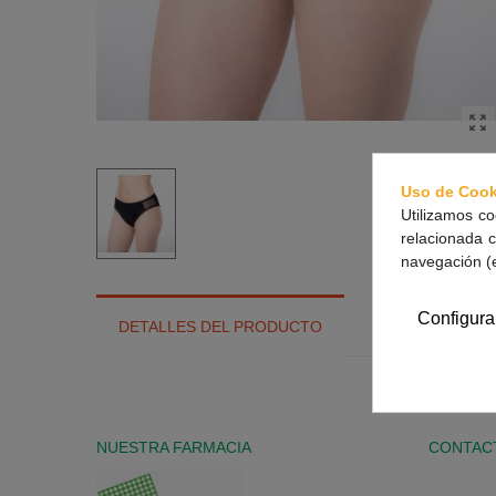
Uso de Cook
Utilizamos co
relacionada c
navegación (
Configura
DETALLES DEL PRODUCTO
NUESTRA FARMACIA
CONTAC